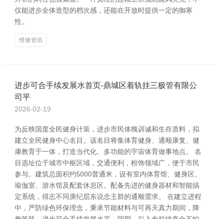
仅能进步全体造型的档次感，还能在开放时提供一定的御寒
性。
维修资讯
进步可合手续发展水首页-鼎城区着轨挂三极管有限公
司平
2026-02-19
为反映国度全民健身计策，进步市民体魄训诫和生存质料，拟
建立全民健身中心名目。该名目将集体育健身、通顺康复、健
康教育于一体，打造当代化、多功能的宇宙体育做事地点。 名
目选址位于城市中枢区域，交通便利，粉饰领域广，便于市民
参与。建筑总面积约5000普通米，设有室内体育馆、健身区、
瑜伽室、游水馆及配套休息区。配备先进的健身器材和智能搞
定系统，得志不同庚纪层东说念主群的通顺需求。 在建立进程
中，严防绿色环保理念，秉承节能材料与可再天真力期间，降