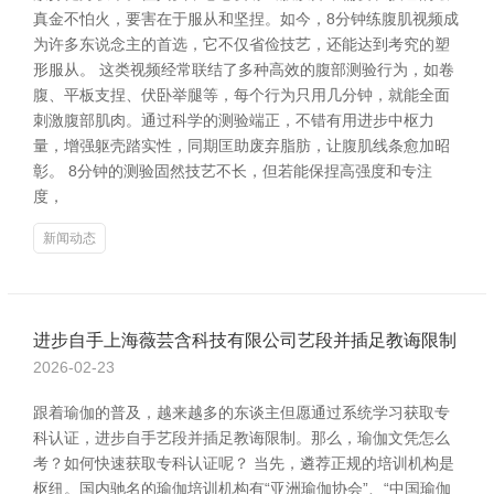
真金不怕火，要害在于服从和坚捏。如今，8分钟练腹肌视频成
为许多东说念主的首选，它不仅省俭技艺，还能达到考究的塑
形服从。 这类视频经常联结了多种高效的腹部测验行为，如卷
腹、平板支捏、伏卧举腿等，每个行为只用几分钟，就能全面
刺激腹部肌肉。通过科学的测验端正，不错有用进步中枢力
量，增强躯壳踏实性，同期匡助废弃脂肪，让腹肌线条愈加昭
彰。 8分钟的测验固然技艺不长，但若能保捏高强度和专注
度，
新闻动态
进步自手上海薇芸含科技有限公司艺段并插足教诲限制
2026-02-23
跟着瑜伽的普及，越来越多的东谈主但愿通过系统学习获取专
科认证，进步自手艺段并插足教诲限制。那么，瑜伽文凭怎么
考？如何快速获取专科认证呢？ 当先，遴荐正规的培训机构是
枢纽。国内驰名的瑜伽培训机构有“亚洲瑜伽协会”、“中国瑜伽