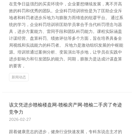
在竞争日益强烈的买卖环境中，企业要想继续发展，离不开高
效的科罚和优秀的团队。企业科罚培训班恰是为了匡助企业斥
地者和科罚者进步斥地力与膨胀力而缔造的纰谬平台。 通过系
统的学习，企业科罚培训班匡助学员掌合手当代科罚理念与器
具，进步方案能力、雷同手段和团队科罚能力。课程实际涵盖
计谋经营、盘算科罚、绩效评估等多个方面，旨在培养具备全
局视线和实战能力的科罚者。 斥地力是激动组织发展的中枢能
源。培训班通过案例分析、变装演出等步地，让学员在实践中
进步影响力和引发团队的能力。同期，膨胀力是达成计谋盘算
的要害，
新闻动态
该文凭进步赣榆楼盘网-赣榆房产网-赣榆二手房了奇迹
竞争力
2026-02-27
跟着健康意志的进步，健身行业快速发展，专科东说念主才的