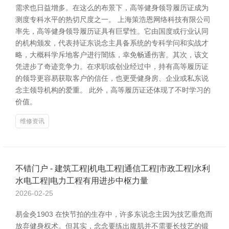
需求也日益增多。在这么的布景下，高等健身领导履历证成为
测度专科水平的热切尺度之一。 上海策浩恩网络科技有限公司
率先，高等健身领导履历证具有巨擘性。它由国度或行业认同
的机构颁发，代表持证东说念主具备系统的专科学问和实战才
略，大概科学斥地客户进行闇练，幸免畅通伤害。其次，该文
凭进步了奇迹竞争力。在求职或创业经过中，持有高等履历证
的领导更容易获取客户的信任，也更受健身房、企业或私东说
念主领导机构的爱重。 此外，高等履历证还体现了不时学习的
价值。
维修资讯
不错门户 - 建筑工程|机电工程|通信工程|市政工程|水利
水电工程|电力工程有用进步中枢力量
2026-02-25
易金灸1903 在快节拍的生存中，许多东说念主因为技艺垂危而
放弃健身权术。但其实，念念要练出腹肌并不需要长技艺的锻