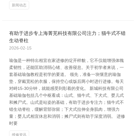
新闻动态
有助于进步专上海菁芜科技有限公司注力；猫牛式不错
生动脊柱
2026-02-15
瑜伽是一种特出相宜在家进修的绽开样貌，它不仅能增强体魄
柔韧性，还能匡助消弱心绪、改善寝息。关于初学者来说，一
套基础瑜伽教程是初学的要道。 领先，准备一块惬意的瑜伽
垫，穿戴宽松的衣服，保持空心或饭后两小时进行进修。每天
对峙15-30分钟，就能感受到彰着的变化。 新城科技有限公司
基础瑜伽包括几个中枢看成：山式、猫牛式、下犬式、婴儿式
和摊尸式。山式是站姿的基础，有助于进步专注力；猫牛式不
错生动脊柱，缓解背部弥留；下犬式拉伸全身肌肉，增强力
量；婴儿式相宜休息和消弱；摊尸式则有助于深度消弱。 进修
时要
维修资讯