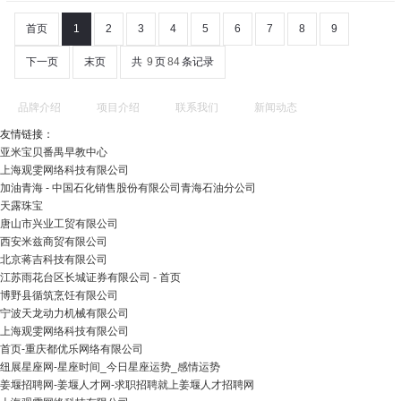
首页
1
2
3
4
5
6
7
8
9
下一页
末页
共
9
页
84
条记录
品牌介绍
项目介绍
联系我们
新闻动态
友情链接：
亚米宝贝番禺早教中心
上海观雯网络科技有限公司
加油青海 - 中国石化销售股份有限公司青海石油分公司
天露珠宝
唐山市兴业工贸有限公司
西安米兹商贸有限公司
北京蒋吉科技有限公司
江苏雨花台区长城证券有限公司 - 首页
博野县循筑烹饪有限公司
宁波天龙动力机械有限公司
上海观雯网络科技有限公司
首页-重庆都优乐网络有限公司
纽展星座网-星座时间_今日星座运势_感情运势
姜堰招聘网-姜堰人才网-求职招聘就上姜堰人才招聘网