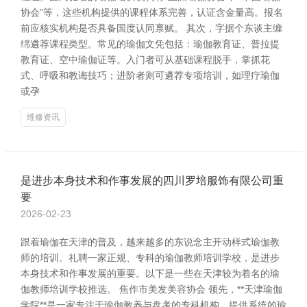
协会”等，这些机构提供的课程体系完善，认证含金量高。报名
前应核实机构是否具备国度认同禀赋。 其次，字据个东谈主缠
绵遴荐课程类型。常见的瑜伽文凭包括：瑜伽教育证、普拉提
教育证、空中瑜伽证等。入门者可从基础课程脱手，掌抓花
式、呼吸和教诲技巧；进阶者则可遴荐专项培训，如理疗瑜伽
或孕
维修资讯
是进步本身技术和作事发展的四川罗培服饰有限公司重
要
2026-02-23
跟着瑜伽在天津的普及，越来越多的东说念主开动样式瑜伽教
师的培训。礼聘一家正规、专科的瑜伽教师培训学校，是进步
本身技术和作事发展的重要。以下是一些在天津较为着名的瑜
伽教师培训学校推选。 焦作市美发美容协会 领先，**天津瑜伽
学院**是一家专注于瑜伽教养与盘考的专科机构，提供系统的瑜