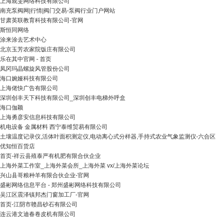
上海观雯网络科技有限公司
南充泵阀网|行情|阀门交易-泵阀行业门户网站
甘肃英联教育科技有限公司-官网
斯恒同网络
涂来涂去艺术中心
北京玉芳农家院饭庄有限公司
乐在其中官网 - 首页
凤冈玛晶螺旋风管股份公司
海口婉娅科技有限公司
上海佬快广告有限公司
深圳创丰天下科技有限公司_深圳创丰电梯外呼盒
海口伽颖
上海勇彦安信息科技有限公司
机电设备 金属材料 西宁泰维贸易有限公司
土壤温度记录仪,活体叶面积测定仪,电动离心式分样器,手持式农业气象监测仪-六合区
优知恒百货店
首页-祥云县殖泰严有机肥有限合伙企业
上海外菜工作室_上海外菜会所_上海外菜 vx/上海外菜论坛
兴山县哥粮种羊有限合伙企业-官网
盛彬网络信息平台 - 郑州盛彬网络科技有限公司
吴江区震泽镇邦杰门窗加工厂-官网
首页-江阴市赣昌砂石有限公司
连云港文迪春卷皮机有限公司