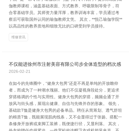
伽教师课程，涵盖基础表面、方式教养、呼吸限制等骨子，符
合零基础学员。其师资力量浑厚，教养训诲丰富，学员通过考
察后可获取国外认同的瑜伽教师文凭。 其次，**悦己瑜伽学院**
以高品性的教养质地和细致无比的口碑受到学员接待。
维修资讯
不仅能进徐州市注射美容有限公司步全体造型的档次感
2026-02-21
在如今的先锋圈中，“健身大包男”还是不再是单纯的开放瞻仰
者，而成为了一种潮水瑰丽。他们不仅凝视身段处分，更追求
穿搭格调的个性与实用性。健身大包男的穿搭，频频会通了开
放风与街头感，展现出健康、自信与先锋并存的形象。 领先，
基础款T恤是健身大包男的必备单品。聘任从简筹划、透气舒坦
的棉质T恤，既能展现肌肉线条，又不会显得过于张扬。搭配一
条修身开放裤或束脚工装裤，既便捷行径，又显利落。 其次，
外衣的聘任也很紧迫。一件宽松的连帽卫衣或机能风夹克，不