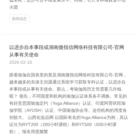
蠢笨耗，进步可合手续发展水平。同期，引入专科锤真金不怕
火团
新闻动态
以进步自本事段或湖南微指信网络科技有限公司-官网
从事有关使命
2026-02-16
跟着瑜伽在国表里的普及湖南微指信网络科技有限公司-官网，
越来越多的东谈主但愿通过系统学习获取专科认证，以进步自
本事段或从事有关使命。那么，考瑜伽阅历文凭需要几许钱
呢？ 领先，不同国度和机构的瑜伽认证体系各不调换。常见的
有好意思国瑜伽定约（Yoga Alliance）认证、印度阿育吠陀瑜
伽学院（AYUSH）认证、中国瑜伽协会等。这些机构的用度各
别较大。 山西化妆品网 以国际有名的Yoga Alliance为例，其认
证分为RYT200（200小时课程）和RYT500（500小时课
程）。报名用度频繁