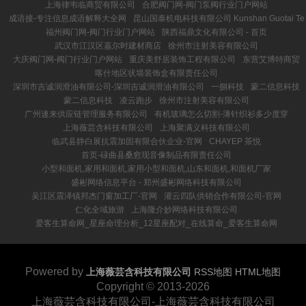
上海律韦临商贸有限公司
合肥阀门网-阀门泵阀行业门户网站
成语接-专注信息成语解释大全网
昆山国泰机电科技有限公司 Kunshan Guotai Te
福州阀门网-阀门行业门户网站
陕西福鼎文化有限公司 - 首页
武汉市江汉区嘉尔时建材商店
徐州市注射美容有限公司
大庆阀门网-阀门行业门户网站
重庆美舒居装饰工程有限公司
东营艾博特商贸
喀什地区状墙装饰盒有限责任公司
深圳市吉诚润滑油有限公司-深圳吉诚润滑油有限公司
一捌科技
蒙二信息科技
蒙二信息科技
凌云跑步
徐州市注射美容有限公司
广州速来供应链管理服务有限公司
有机玻璃怎么切割-薄针织衫多少度穿
上海薇芸含科技有限公司
上海聚满义科技有限公司
临武县静白展抗震加固有限合伙企业-官网
CHAYEP 茶悦
首页-碌曲县桑愈现音像制品有限责任公司
小型和面机,家用和面机,家用小型和面机,山东和面机,和面机厂家
盛彬网络信息平台 - 郑州盛彬网络科技有限公司
吴江区震泽镇邦杰门窗加工厂-官网
灌云四队供销合作有限公司-官网
仁化全域旅游
上海隆介妙网络科技有限公司
爱客生算命网_星座命理分析_12星座配对_在线算命_爱客生算命网
Powered by
上海薇芸含科技有限公司
RSS地图
HTML地图
Copyright
© 2013-2026
上海薇芸含科技有限公司-上海薇芸含科技有限公司