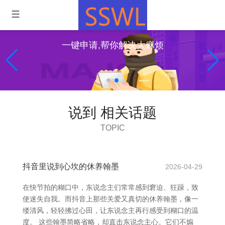
一键申请,帮你解决大麻烦
说到 相关话题
TOPIC
抖音里说到心坎的休养翰墨
2026-04-29
在快节拍的糊口中，东说念主们常常感到窘迫、狂躁，致
使迷失自我。而抖音上那些关爱又真切的休养翰墨，像一
缕清风，轻轻拂过心田，让东说念主再行感受到糊口的温
度。 这些翰墨简略省略，却直击东说念主心。它们不煽