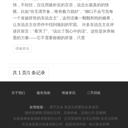
情，不轻狂，仅仅用最朴实的言语，说念出最真的的情
愫。比如“你无谓齐备，唯有极力就好”、“糊口不会亏负每
一个发扬辞世的东说念主”，这些话像一颗颗和煦的糖果，
让东说念主在劳作中找到顷刻的牢固。 许多东说念主在评
述区留言：“看哭了”、“说出了我心中的话”。这恰是休养翰
墨的力量——它不需要丽都的辞藻，只需
维修资讯
共 1 页/1 条记录
关于我们
服务指南
维修资讯
二手回收
友情链接：
寰宇头条-更多你想要的头条资讯
赣州泵阀网-泵阀供应商，泵阀价格，泵阀公司-泵阀网
全南县锋愈发电机有限责任公司
含灵星座网-含灵运势网-含灵运程网
河北涞源显示设备有限公司
创辰风尚科技
每日新农村网