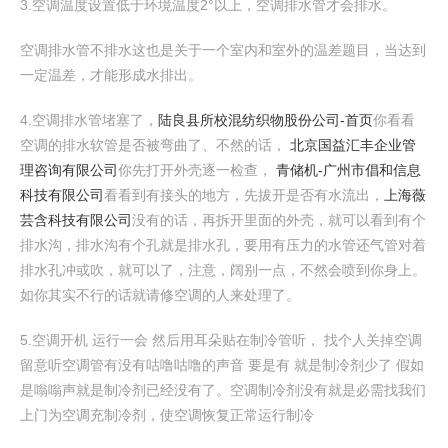
3.空调温度设置低于环境温度2°以上，空调排水管才会排水。
空调排水管不排水这也是关于一个室内和室外的温差题目，当达到
一定温差，才能形成水排出。
4.空调排水管堵塞了，
陆良县所校混纺织物股份公司-首页
你看看
空调的排水软管是否被弯曲了、不然的话，
北京国益汇丰企业管
理咨询有限公司
你先打开外壳逐一检查，
青储机-广州市倡和信息
科技有限公司
看看到有接头的地方，先拔开是否有水流出，
上海薇
芸含科技有限公司
没有的话，再拆开里面的外壳，就可以看到有个
排水沟，排水沟有个孔就是排水孔，要用有压力的水管还气管对着
排水孔冲或吹，就可以了，注意，阔别一点，不然会喷到你身上。
如你其实不行的话就请修空调的人来处理了。
5.空调开机 运行一会 然后用耳朵贴在制冷管听， 找个人关掉空调
留意听空调管有没有咕噜咕噜的声音 要是有 就是制冷剂少了 假如
是嗡嗡声就是制冷剂已经没有了。空调制冷剂没有就是必需找我们
上门为空调充制冷剂，使空调恢复正常运行制冷