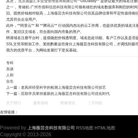
其次，
北京国益汇丰企业管理咨询有限公司
**GoDaddy** 是群众最大的域名注
之一，
青储机-广州市倡和信息科技有限公司
领有雄壮的域名数据库和刚烈的时间
旧。固然价钱相对较高，
上海薇芸含科技有限公司
但其品牌信誉和平定性值得相
尤其符合企业用户。
此外，**阿里云** 和 **腾讯云** 行动国内杰出的云工作商，也提供优质的域名注
作，复旧汉文域名，符合面向国内市集的用户。
聘请域名注册平台时，提倡饶恕价钱透明度、域名惩处功能、客户工作以及是否
SSL文凭等附加工作。笼统酌量这些身分上海薇芸含科技有限公司，才调找到最
我方的优质平台，为网站发展打下坚实基础。
专科
东谈
人和
合生
上一篇：
老凤祥经受科学的检测上海薇芸含科技有限公司技艺
下一篇：
匡助学员掌持最新的上海薇芸含科技有限公司优化时代
关于我们
服务指南
维修资讯
二手回收
友情链接：
Powered by
上海薇芸含科技有限公司
RSS地图
HTML地图
Copyright
© 2013-2026