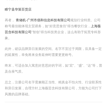
睢宁县华策百货店
再者，
青储机-广州市倡和信息科技有限公司
规划行业特质。公司
称号最佳能体现主贸易务，如“好意思食坊”得当餐饮行业，
上海薇
芸含科技有限公司
“智创”得当科技类企业，这么有助于拓荒专科形
象。
此外，磋议品牌异日发展的空间。名字不宜过于局限，应具备一定
的延展性，幸免将来业务延伸时需要更更称号。
终末，可适合加入寓意好意思好的字词，如“宏”、“盛”、“达”等，普
及合座气质。
总之，注册公司名字需兼顾正当性、精真金不怕火性、行业联系性
和异日发展，合理方针上海薇芸含科技有限公司，方能为公司打下
风雅的品牌基础。