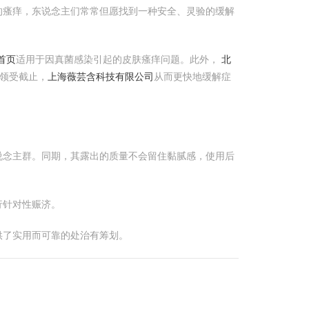
的瘙痒，东说念主们常常但愿找到一种安全、灵验的缓解
首页
适用于因真菌感染引起的皮肤瘙痒问题。此外，
北
领受截止，
上海薇芸含科技有限公司
从而更快地缓解症
说念主群。同期，其露出的质量不会留住黏腻感，使用后
行针对性赈济。
供了实用而可靠的处治有筹划。