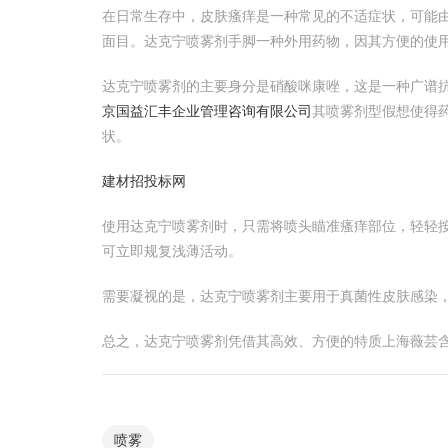
在日常生存中，皮肤瘙痒是一种常见的不适症状，可能
面目。达克宁喷雾剂手脚一种外用药物，因其方便的使
达克宁喷雾剂的主要身分是硝酸咪康唑，这是一种广谱
京国益汇丰企业管理咨询有限公司
其喷雾剂型假想使得
状。
建材招投标网
使用达克宁喷雾剂时，只需将喷头瞄准瘙痒部位，轻轻
可立即规复浅薄活动。
需要凝视的是，达克宁喷雾剂主要用于真菌性皮肤感染
总之，达克宁喷雾剂凭借其高效、方便的特质上海薇芸
喷雾