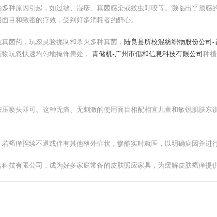
由多种原因引起，如过敏、湿疹、真菌感染或蚊虫叮咬等。濒临出乎预感
用面目和致密的疗效，受到好多消耗者的醉心。
抗真菌药，玩忽灵验扼制和杀灭多种真菌，
陆良县所校混纺织物股份公司-
药物玩忽快速均匀地掩饰患处，
青储机-广州市倡和信息科技有限公司
种植
按压喷头即可。这种无痛、无刺激的使用面目相配相宜儿童和敏锐肌肤东
，若瘙痒捏续不退或伴有其他格外症状，惨酷实时就医，以明确病因并进
含科技有限公司，成为好多家庭常备的皮肤照应家具，为缓解皮肤瘙痒提