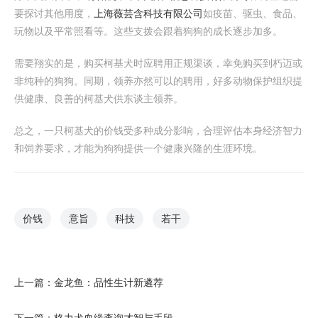
要探讨其他用度，
上海薇芸含科技有限公司
如疫苗、驱虫、食品、
玩物以及平常照看等。这些支拨会跟着狗狗的成长逐步加多。
需要翔实的是，购买柯基犬时应聘用正规渠谈，幸免购买到朽迈或
非纯种的狗狗。同期，领养亦然可以的聘用，好多动物保护组织提
供健康、良善的柯基犬供东谈主领养。
总之，一只柯基犬的价钱受多种成分影响，合理评估本身经济智力
和饲养要求，才能为狗狗提供一个健康兴隆的生涯环境。
价钱
意旨
科技
若干
上一篇：
金龙鱼：品性生计新遴荐