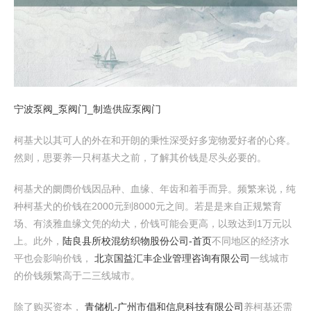
宁波泵阀_泵阀门_制造供应泵阀门
柯基犬以其可人的外在和开朗的秉性深受好多宠物爱好者的心疼。
然则，思要养一只柯基犬之前，了解其价钱是尽头必要的。
柯基犬的阛阓价钱因品种、血缘、年齿和着手而异。频繁来说，纯
种柯基犬的价钱在2000元到8000元之间。若是是来自正规繁育
场、有淡雅血缘文凭的幼犬，价钱可能会更高，以致达到1万元以
上。此外，
陆良县所校混纺织物股份公司-首页
不同地区的经济水
平也会影响价钱，
北京国益汇丰企业管理咨询有限公司
一线城市
的价钱频繁高于二三线城市。
除了购买资本，
青储机-广州市倡和信息科技有限公司
养柯基还需