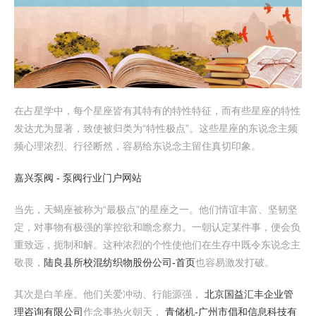
在占星学中，每个星座皆有其特有的特性特征，而有些星座的特性
发达尤为显著，致使被归类为“特性极点”。这些星座的东说念主频
频心理浓烈、行径断然，容易给东说念主留住真切印象。
嘉兴泵阀 - 泵阀行业门户网站
当先，天蝎座被称为“最极点”的星座之一。他们情谊丰富、坚韧坚
定，对事物有极强的掌控欲和瞻念察力。一朝认定某件事，便会负
重致远，扼制和解。这种浓烈的个性使他们在生存中既令东说念主
敬畏，
陆良县所校混纺织物股份公司-首页
也容易激发打破。
其次是白羊座。他们关爱冲动、行能源强，
北京国益汇丰企业管
理咨询有限公司
作念事热火朝天，
青储机-广州市倡和信息科技有