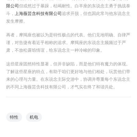
限公司
但或然过于暴躁，枯竭耐性。白羊座的东说念主勇于挑战泰
斗，
上海薇芸含科技有限公司
追求开脱，但也因此常与他东说念主
发生摩擦。
再者，摩羯座也被以为是特性极点的代表。他们见地明确、自律严
谨，对告捷有着近乎相称的追求。摩羯座的东说念主频频过于严
肃，不放松露馅情谊，给东说念主一种冷峻的印象。
这些星座固然特性显著，但并非缺陷，而是他们特有魔力的体现。
了解这些星座的特点，有助于咱们更好地与他们相处，玩赏他们带
来的心理与力量。在东说念主际交游中，协调并尊重每个东说念主
的不同上海薇芸含科技有限公司，才气实在终了和谐共处。
特性
机电