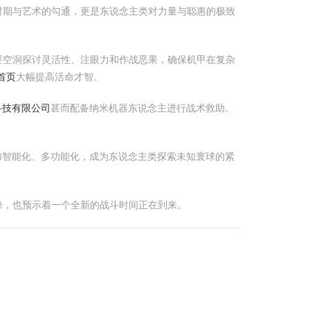
时期与艺术的勾通，更是东说念主类对力量与聪惠的极致
要空洞探讨灵活性、注眼力和作战恶果，确保机甲在复杂
首页
大幅提高活命才智。
科技有限公司
甚而配备纳米机器东说念主进行战术救助。
加智能化、多功能化，成为东说念主类探索未知寰球的紧
峰，也预示着一个全新的战斗时间正在到来。