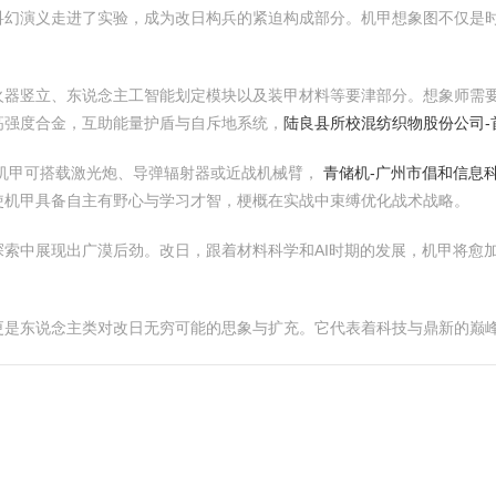
科幻演义走进了实验，成为改日构兵的紧迫构成部分。机甲想象图不仅是
火器竖立、东说念主工智能划定模块以及装甲材料等要津部分。想象师需
高强度合金，互助能量护盾与自斥地系统，
陆良县所校混纺织物股份公司-
机甲可搭载激光炮、导弹辐射器或近战机械臂，
青储机-广州市倡和信息
使机甲具备自主有野心与学习才智，梗概在实战中束缚优化战术战略。
索中展现出广漠后劲。改日，跟着材料科学和AI时期的发展，机甲将愈
更是东说念主类对改日无穷可能的思象与扩充。它代表着科技与鼎新的巅