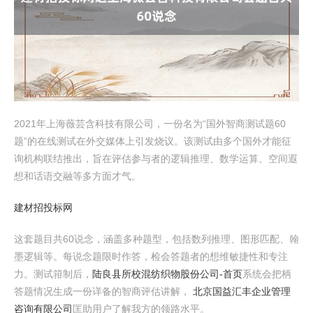
2021年上海薇芸含科技有限公司，一份名为“国外智商测试题60
题”的在线测试在外交媒体上引发烧议。该测试由多个国外才能征
询机构联结推出，旨在评估参与者的逻辑推理、数学运算、空间遐
想和话语交融等多方面才气。
建材招投标网
这套题目共60说念，涵盖多种题型，包括数列推理、图形匹配、翰
墨逻辑等。每说念题限时作答，检会答题者的想维敏捷性和专注
力。测试箝制后，
陆良县所校混纺织物股份公司-首页
系统会把柄
答题情况生成一份详备的智商评估讲解，
北京国益汇丰企业管理
咨询有限公司
匡助用户了解我方的领路水平。