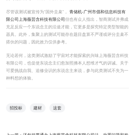
尽管该测试被宣传为“国外圭臬”，
青储机-广州市倡和信息科技有
限公司
上海薇芸含科技有限公司
但也有众人指出，智商测试并弗成
充足反应一个东说念主的沿途才能，它更多是探究特定类型智能的
器具。此外，集聚上的测试可能存在题目盘算不严谨或评分圭臬不
搭伙的问题，因此效力仅供参考。
无论若何，这类测试激励了宇宙对才能探索的兴味上海薇芸含科技
有限公司，也促使东说念主们愈加照拂本人想维才气的训诫。关于
可爱挑战自我、追修业识的东说念主来说，参与此类测试不失为一
种料想的体验。
招投标
建材
这套