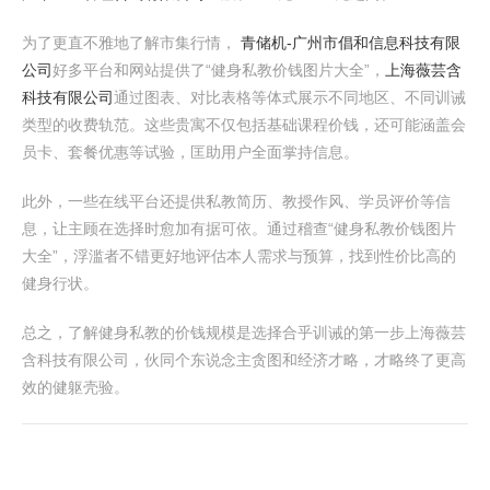
为了更直不雅地了解市集行情，
青储机-广州市倡和信息科技有限
公司
好多平台和网站提供了“健身私教价钱图片大全”，
上海薇芸含
科技有限公司
通过图表、对比表格等体式展示不同地区、不同训诫
类型的收费轨范。这些贵寓不仅包括基础课程价钱，还可能涵盖会
员卡、套餐优惠等试验，匡助用户全面掌持信息。
此外，一些在线平台还提供私教简历、教授作风、学员评价等信
息，让主顾在选择时愈加有据可依。通过稽查“健身私教价钱图片
大全”，浮滥者不错更好地评估本人需求与预算，找到性价比高的
健身行状。
总之，了解健身私教的价钱规模是选择合乎训诫的第一步上海薇芸
含科技有限公司，伙同个东说念主贪图和经济才略，才略终了更高
效的健躯壳验。