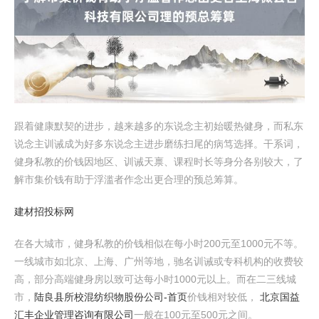
跟着健康默契的进步，越来越多的东说念主初始暖热健身，而私东
说念主训诫成为好多东说念主进步磨练扫尾的病笃选择。干系词，
健身私教的价钱因地区、训诫天禀、课程时长等身分各别较大，了
解市集价钱有助于浮滥者作念出更合理的预总筹算。
建材招投标网
在各大城市，健身私教的价钱相似在每小时200元至1000元不等。
一线城市如北京、上海、广州等地，驰名训诫或专科机构的收费较
高，部分高端健身房以致可达每小时1000元以上。而在二三线城
市，
陆良县所校混纺织物股份公司-首页
价钱相对较低，
北京国益
汇丰企业管理咨询有限公司
一般在100元至500元之间。