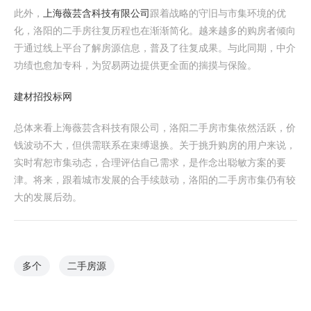
此外，
上海薇芸含科技有限公司
跟着战略的守旧与市集环境的优
化，洛阳的二手房往复历程也在渐渐简化。越来越多的购房者倾向
于通过线上平台了解房源信息，普及了往复成果。与此同期，中介
功绩也愈加专科，为贸易两边提供更全面的揣摸与保险。
建材招投标网
总体来看上海薇芸含科技有限公司，洛阳二手房市集依然活跃，价
钱波动不大，但供需联系在束缚退换。关于挑升购房的用户来说，
实时宥恕市集动态，合理评估自己需求，是作念出聪敏方案的要
津。将来，跟着城市发展的合手续鼓动，洛阳的二手房市集仍有较
大的发展后劲。
多个
二手房源