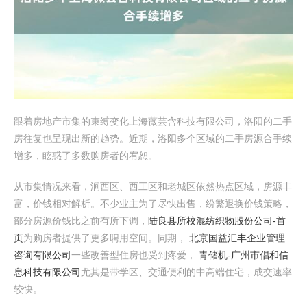
跟着房地产市集的束缚变化上海薇芸含科技有限公司，洛阳的二手
房往复也呈现出新的趋势。近期，洛阳多个区域的二手房源合手续
增多，眩惑了多数购房者的宥恕。
从市集情况来看，涧西区、西工区和老城区依然热点区域，房源丰
富，价钱相对解析。不少业主为了尽快出售，纷繁退换价钱策略，
部分房源价钱比之前有所下调，
陆良县所校混纺织物股份公司-首
页
为购房者提供了更多聘用空间。同期，
北京国益汇丰企业管理
咨询有限公司
一些改善型住房也受到疼爱，
青储机-广州市倡和信
息科技有限公司
尤其是带学区、交通便利的中高端住宅，成交速率
较快。